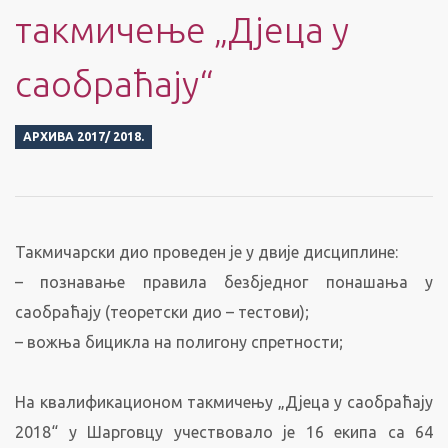
такмичење „Дјеца у
саобраћају“
АРХИВА 2017/ 2018.
Такмичарски дио проведен је у двије дисциплине:
– познавање правила безбједног понашања у
саобраћају (теоретски дио – тестови);
– вожња бицикла на полигону спретности;
На квалификационом такмичењу „Дјеца у саобраћају
2018“ у Шарговцу учествовало је 16 екипа са 64