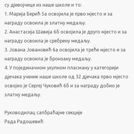
су дјевојчице из наше школе и то:
1. Марија Берић 5а освојила је прво мјесто и за
награду освоила је златну медаљу.
2. Анастасија Шавија 6б освојила је друго мјесто и за
награду освоила је сребрену медаљу.
3. Јована Јовановић 6а освојила је треће мјесто и за
награду освоила је бронзану медаљу.
4. У појединачном укупном пласману у категорији
дјечака ученик наше школе од 32 дјечака прво мјесто
освојио је Сергеј Чуковић 6б и за награду добио је
златну медаљу.
Руководилац сапбраћајне секције
Рада Радошевић