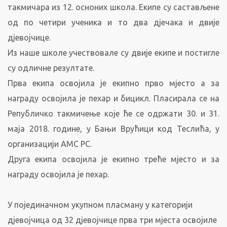
такмичара из 12. осноних школа. Екипе су састављене
од по четири ученика и то два дјечака и двије
дјевојчице.
Из наше школе учествовале су двије екипе и постигле
су одличне резултате.
Прва екипа освојила је екипно прво мјесто а за
награду освојила је пехар и бицикл. Пласирала се на
Републичко такмичење које ће се одржати 30. и 31.
маја 2018. године, у Бањи Врућици код Теслића, у
организацији АМС РС.
Друга екипа освојила је екипно треће мјесто и за
награду освојила је пехар.
У појединачном укупном пласману у категорији
дјевојчица од 32 дјевојчице прва три мјеста освојиле