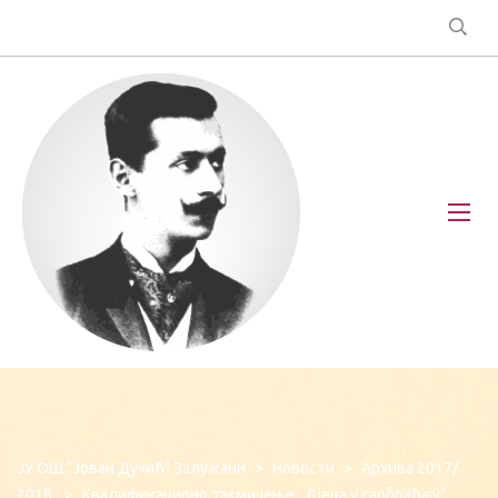
ЈУ ОШ "Јован Дучић" Залужани
>
Новости
>
Архива 2017/
2018.
>
Квалификационо такмичење „Дјеца у саобраћају“