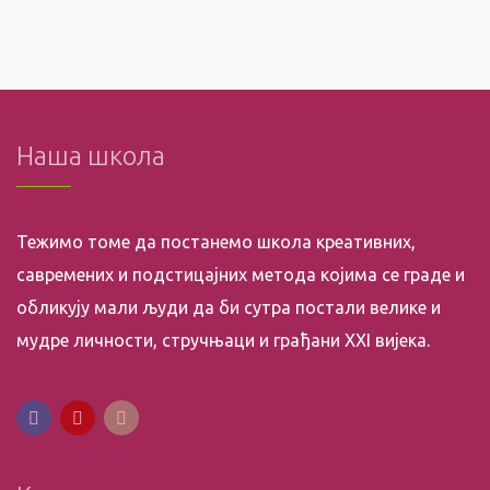
Наша школа
Тежимо томе да постанемо школа креативних,
савремених и подстицајних метода којима се граде и
обликују мали људи да би сутра постали велике и
мудре личности, стручњаци и грађани XXI вијека.