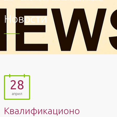
Новости
28
април
Квалификационо