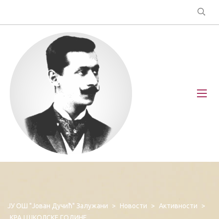
ЈУ ОШ "Јован Дучић" Залужани
>
Новости
>
Активности
>
КРАЈ ШКОЛСКЕ ГОДИНЕ