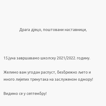
Драга дјецо, поштовани наставници,
15.јуна завршавамо школску 2021/2022. годину.
Желимо вам угодан распуст, безбрижно љето и
много лијепих тренутака на заслуженом одмору!
Видимо се у септембру!