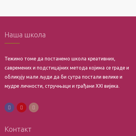
Наша школа
Тежимо томе да постанемо школа креативних,
савремених и подстицајних метода којима се граде и
обликују мали људи да би сутра постали велике и
мудре личности, стручњаци и грађани XXI вијека.
Контакт