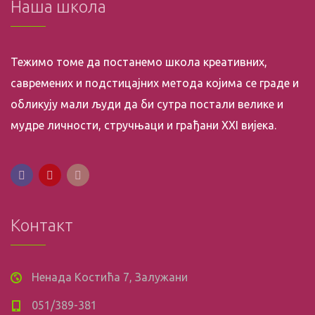
Наша школа
Тежимо томе да постанемо школа креативних,
савремених и подстицајних метода којима се граде и
обликују мали људи да би сутра постали велике и
мудре личности, стручњаци и грађани XXI вијека.
Контакт
Ненада Костића 7, Залужани
051/389-381