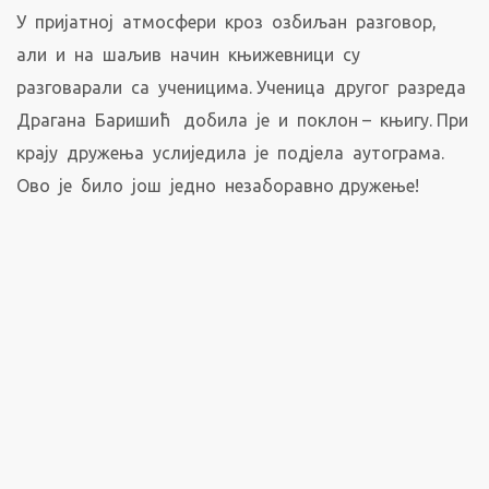
У пријатној атмосфери кроз озбиљан разговор,
али и на шаљив начин књижевници су
разговарали са ученицима. Ученица другог разреда
Драгана Баришић добила је и поклон – књигу. При
крају дружења услиједила је подјела аутограма.
Ово је било још једно незаборавно дружење!