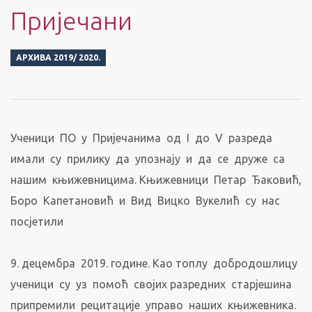
Пријечани
АРХИВА 2019/ 2020.
Ученици ПО у Пријечанима од I до V разреда
имали су прилику да упознају и да се друже са
нашим књижевницима. Књижевници Петар Ђаковић,
Боро Капетановић и Вид Вицко Вукелић су нас
посјетили
9. децембра 2019. године. Као топлу добродошлицу
ученици су уз помоћ својих разредних старјешина
припремили рецитације управо наших књижевника.