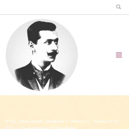
ЈУ ОШ "Јован Дучић" Залужани
>
Новости
>
Архива 2019/
2020.
>
Књижевници у ПО Пријечани