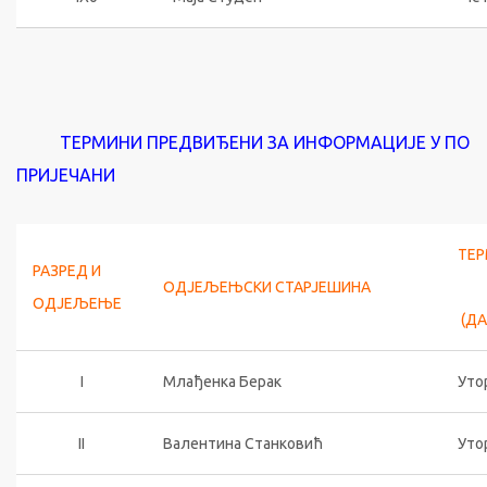
ТЕРМИНИ ПРЕДВИЂЕНИ ЗА ИНФОРМАЦИЈЕ У ПО
ПРИЈЕЧАНИ
ТЕ
РАЗРЕД И
ОДЈЕЉЕЊСКИ СТАРЈЕШИНА
ОДЈЕЉЕЊЕ
(ДА
I
Млађенка Берак
Уто
II
Валентина Станковић
Утор