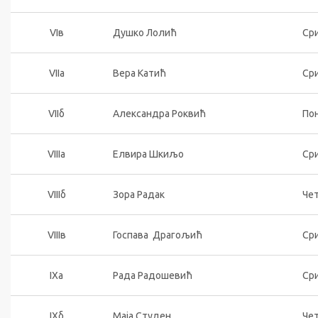
VIв
Душко Лолић
Сри
VIIа
Вера Катић
Сри
VIIб
Александра Роквић
Пон
VIIIа
Елвира Шкиљо
Сри
VIIIб
Зора Радак
Чет
VIIIв
Госпава Драгољић
Сри
IXа
Рада Радошевић
Сри
IXб
Маја Студен
Чет