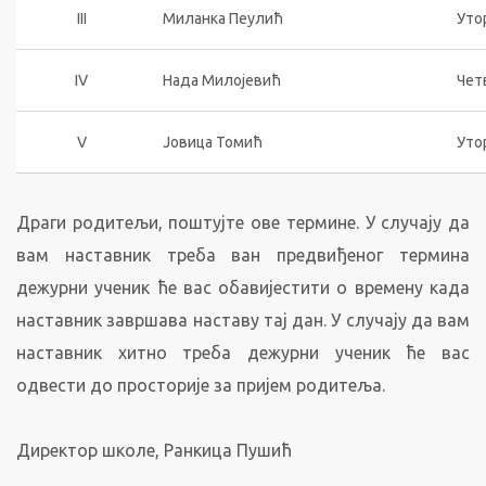
III
Миланка Пеулић
Утор
IV
Нада Милојевић
Четв
V
Јовица Томић
Утор
Драги родитељи, поштујте ове термине. У случају да
вам наставник треба ван предвиђеног термина
дежурни ученик ће вас обавијестити о времену када
наставник завршава наставу тај дан. У случају да вам
наставник хитно треба дежурни ученик ће вас
одвести до просторије за пријем родитеља.
Директор школе, Ранкица Пушић