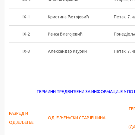
IX-1
Кристина Ћетојевић
Петак, 7. ч
IX-2
Ранка Благојевић
Понедјељак
IX-3
Александар Каурин
Петак, 7. ч
ТЕРМИНИ ПРЕДВИЂЕНИ ЗА ИНФОРМАЦИЈЕ У ПО
ТЕ
РАЗРЕД И
ОДЈЕЉЕЊСКИ СТАРЈЕШИНА
ОДЈЕЉЕЊЕ
(ДА