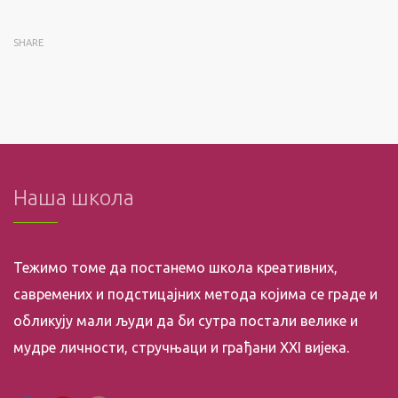
SHARE
Наша школа
Тежимо томе да постанемо школа креативних,
савремених и подстицајних метода којима се граде и
обликују мали људи да би сутра постали велике и
мудре личности, стручњаци и грађани XXI вијека.