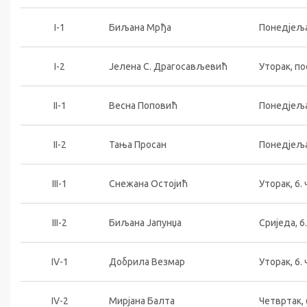
I-1
Биљана Мрђа
Понедјеља
I-2
Јелена С. Драгосављевић
Уторак, п
II-1
Весна Поповић
Понедјељак
II-2
Тања Просан
Понедјељак
III-1
Снежана Остојић
Уторак, 6. 
III-2
Биљана Јапунџа
Сриједа, 6.
IV-1
Добрила Везмар
Уторак, 6. 
IV-2
Мирјана Балта
Четвртак, 