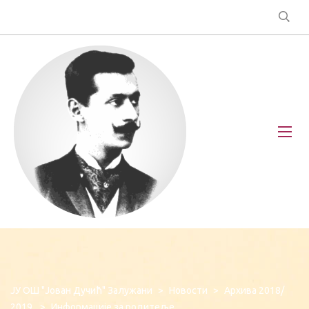
ЈУ ОШ "Јован Дучић" Залужани
>
Новости
>
Архива 2018/
2019.
>
Информације за родитеље