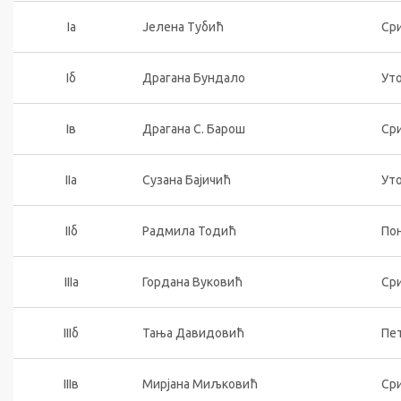
Iа
Јелена Тубић
Сри
Iб
Драгана Бундало
Уто
Iв
Драгана С. Барош
Сри
IIа
Сузана Бајичић
Уто
IIб
Радмила Тодић
Пон
IIIа
Гордана Вуковић
Сри
IIIб
Тања Давидовић
Пет
IIIв
Мирјана Миљковић
Сри