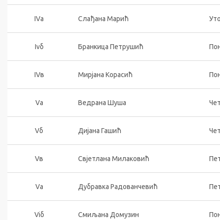
IVа
Слађана Марић
Уто
Ivб
Бранкица Петрушић
Пон
IVв
Мирјана Корасић
Пон
Vа
Ведрана Шуша
Чет
Vб
Дијана Гашић
Чет
Vв
Свјетлана Милаковић
Пет
Vа
Дубравка Радованчевић
Пет
Viб
Смиљана Домузин
Пон