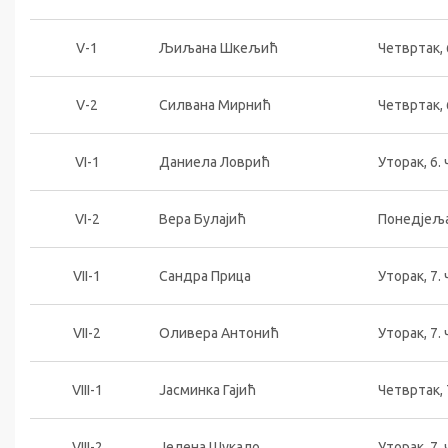
V-1
Љиљана Шкељић
Четвртак, 
V-2
Силвана Мирнић
Четвртак, 
VI-1
Даниела Ловрић
Уторак, 6. 
VI-2
Вера Булајић
Понедјељак
VII-1
Сандра Прица
Уторак, 7. 
VII-2
Оливера Антонић
Уторак, 7. 
VIII-1
Јасминка Гајић
Четвртак, 
VIII-2
Јелена Шукало
Уторак, 7. 