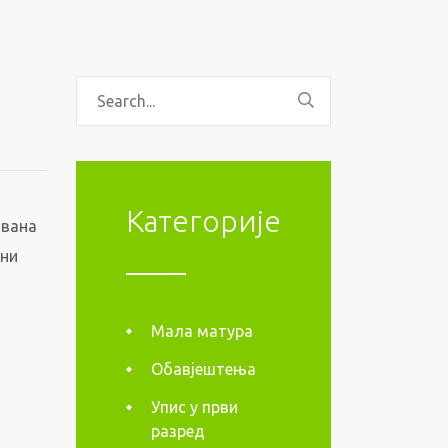
Категорије
ована
ени
Мала матура
Обавјештења
Упис у први
разред