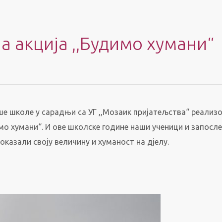
 акција ,,Будимо хумани“
аше школе у сарадњи са УГ ,,Мозаик пријатељства“ реализ
имо хумани“. И ове школске године наши ученици и запосл
оказали своју величину и хуманост на дјелу.