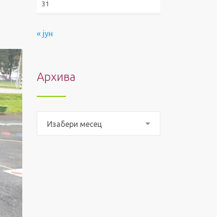
31
« јун
Архива
Архива
Изабери месец