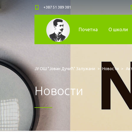
+387 51 389 381
Почетна
О школи
ЈУ ОШ "Јован Дучић" Залужани
>
Новости
>
Ак
Новости