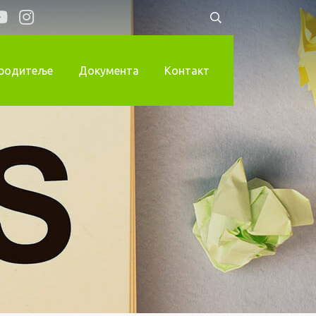
 родитеље
Документа
Контакт