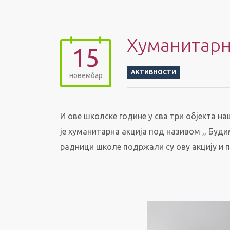
Хуманитарна
15
АКТИВНОСТИ
новембар
И ове школске године у сва три објекта н
је хуманитарна акција под називом ,, Буд
радници школе подржали су ову акцију и п