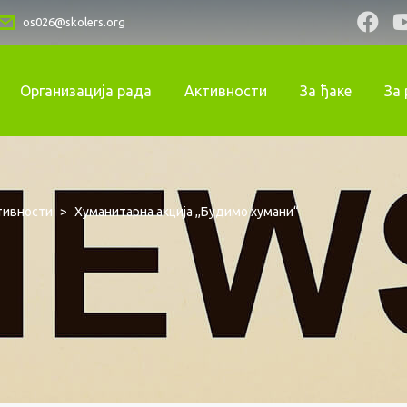
os026@skolers.org
Организација рада
Активности
За ђаке
За
тивности
>
Хуманитарна акција ,,Будимо хумани“