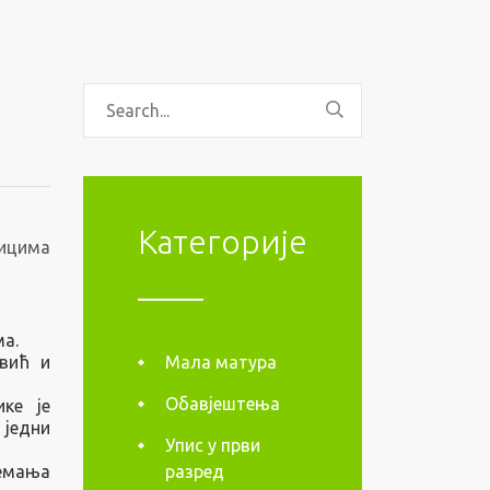
Категорије
ницима
а.
овић и
Мала матура
Обавјештења
ке је
једни
Упис у први
емања
разред