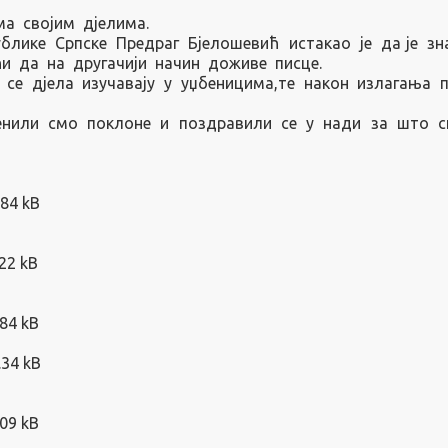
а својим дјелима.
лике Српске Предраг Бјелошевић истакао је да је зн
и да на другачији начин доживе писце.
 се дјела изучавају у уџбеницима,те након излагања 
енили смо поклоне и поздравили се у нади за што с