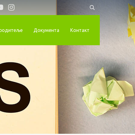
 родитеље
Документа
Контакт