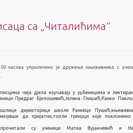
саца са „Читалићима“
2.00 часова уприличено је дружење књижевника с уче
.
писцима чија дјела изучавају у уџбеницима и лектирам
ници: Предраг Бјелошевић,Јелена Глишић,Ранко Павл
ошлице директорице школе Ранкице Пушић,књижевни
кнувши да пријатни,топли тренуци које поклонимо 
“ прочитали су ученици Матеа Вујанчевић и Н