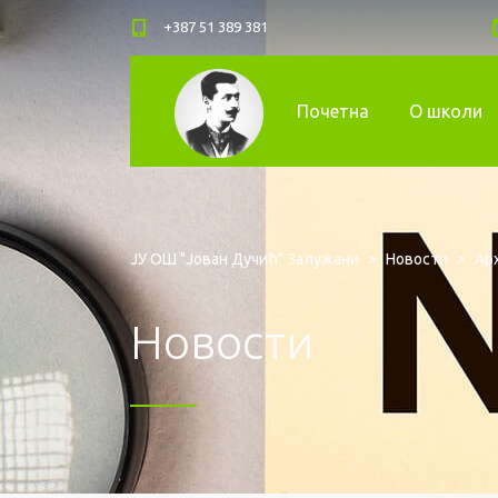
+387 51 389 381
Почетна
О школи
ЈУ ОШ "Јован Дучић" Залужани
>
Новости
>
Арх
Новости