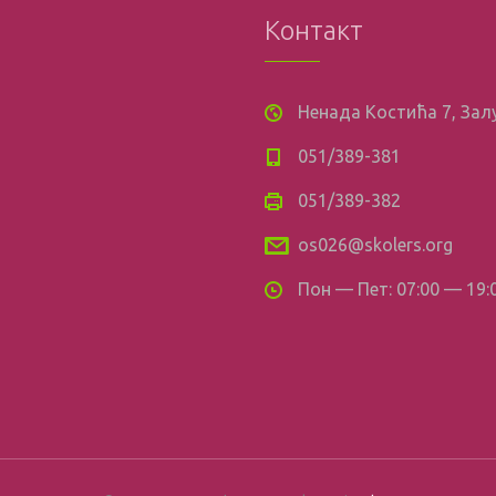
Контакт
Ненада Костића 7, За
051/389-381
051/389-382
os026@skolers.org
Пон — Пет: 07:00 — 19: