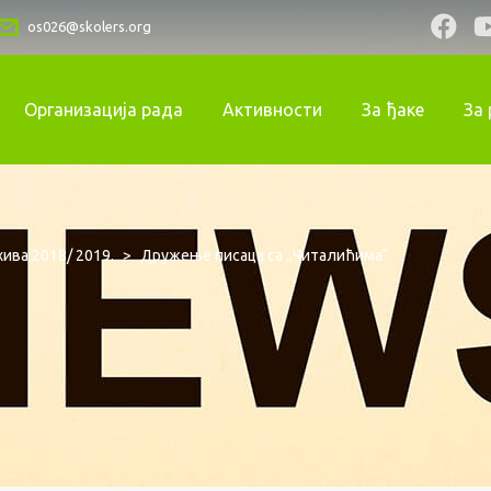
os026@skolers.org
Организација рада
Активности
За ђаке
За
ива 2018/ 2019.
>
Дружење писаца са „Читалићима“