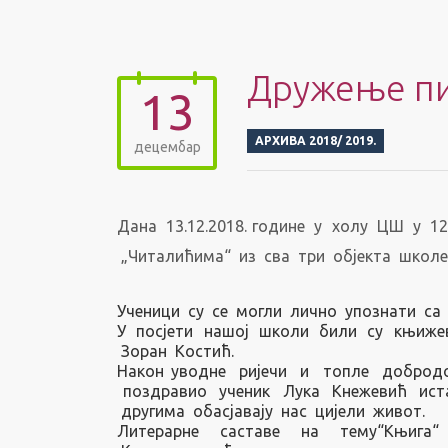
Дружење пи
13
АРХИВА 2018/ 2019.
децембар
Дана 13.12.2018. године у холу ЦШ у 1
„Читалићима“ из сва три објекта школе
Ученици су се могли лично упознати са 
У посјети нашој школи били су књижев
Зоран Костић.
Након уводне ријечи и топле доброд
поздравио ученик Лука Кнежевић иста
другима обасјавају нас цијели живот.
Литерарне саставе на тему“Књига