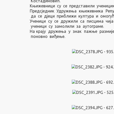
Костадиновић.
Књижевници су се представили ученицим
Предсједник Удружења књижевника Репуб
да се дјеци приближи култура и омогућ
Ученици су се дружили са писцима чија
ученици су замолили за аутограме.
На крају дружења у знак пажње размиј
поновно виђење.