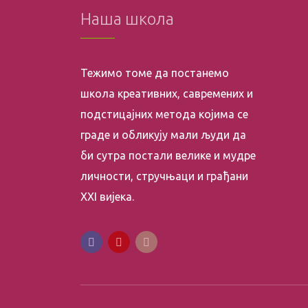
Наша школа
Тежимо томе да постанемо
школа креативних, савремених и
подстицајних метода којима се
граде и обликују мали људи да
би сутра постали велике и мудре
личности, стручњаци и грађани
XXI вијека.