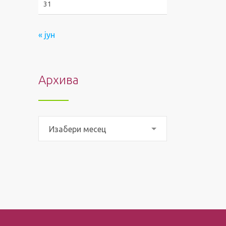
31
« јун
Архива
Архива
Изабери месец