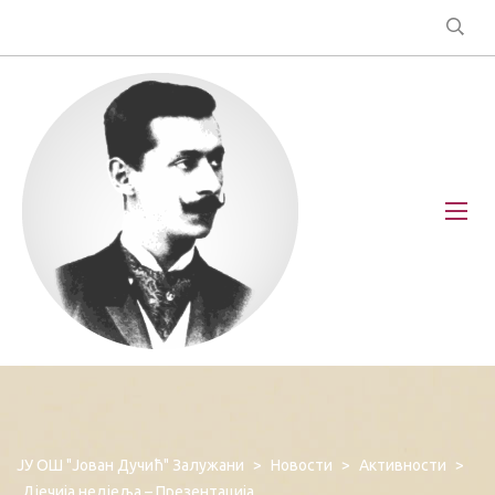
ЈУ ОШ "Јован Дучић" Залужани
>
Новости
>
Активности
>
Дјечија недјеља – Презентација