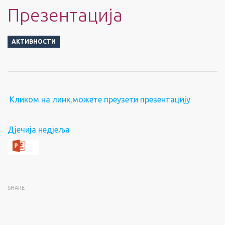
Презентација
АКТИВНОСТИ
Кликом на линк,можете преузети презентацију
Дјечија недјеља
SHARE