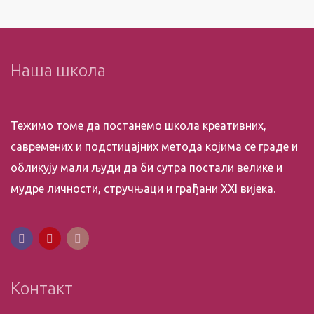
Наша школа
Тежимо томе да постанемо школа креативних,
савремених и подстицајних метода којима се граде и
обликују мали људи да би сутра постали велике и
мудре личности, стручњаци и грађани XXI вијека.
Контакт