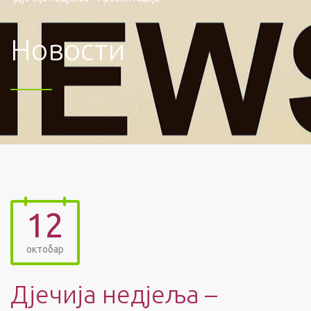
Новости
12
октобар
Дјечија недјеља –