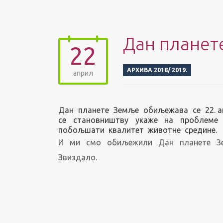
Дан планет
22
АРХИВА 2018/ 2019.
април
Дан планете Земље обиљежава се 22. а
се становништву укаже на проблеме 
побољшати квалитет животне средине.
И ми смо обиљежили Дан планете Зем
Звиздало.