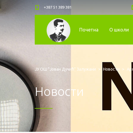
+387 51 389 381
Почетна
О школи
ЈУ ОШ "Јован Дучић" Залужани
>
Новости
>
Арх
Новости