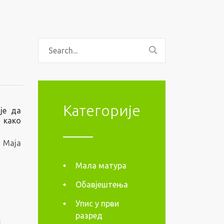
Категорије
 је да
 како
 Маја
Мала матура
Обавјештења
Упис у први
разред
E