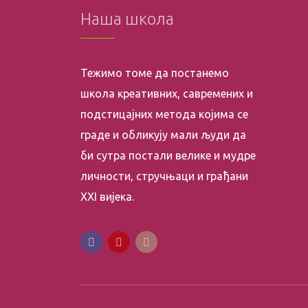
Наша школа
Тежимо томе да постанемо
школа креативних, савремених и
подстицајних метода којима се
граде и обликују мали људи да
би сутра постали велике и мудре
личности, стручњаци и грађани
XXI вијека.