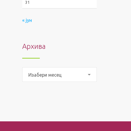
31
« јун
Архива
Архива
Изабери месец