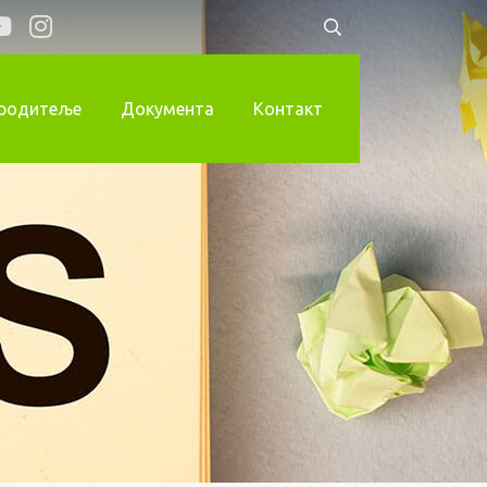
 родитеље
Документа
Контакт