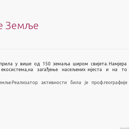
е Земље
прила у више од 150 земаља широм свијета.
Намјера
екосистема,на загађење насељених мјеста и на то
ље.Реализатор активности била је проф.географије
SHAR