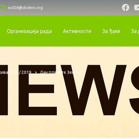
os026@skolers.org
Организација рада
Активности
За ђаке
За
ива 2018/ 2019.
>
Дан планете Земље