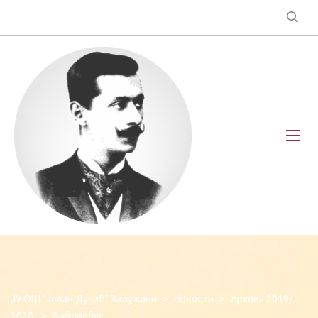
ЈУ ОШ "Јован Дучић" Залужани
>
Новости
>
Архива 2019/
2020.
>
Библиобус