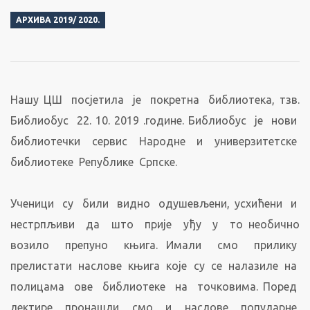
АРХИВА 2019/ 2020.
Нашу ЦШ посјетила је покретна библиотека, тзв.
Библиобус 22. 10. 2019 .године. Библиобус је нови
библиотечки сервис Народне и универзитетске
библиотеке Републике Српске.
Ученици су били видно одушевљени, усхићени и
нестрпљиви да што прије уђу у то необично
возило препуно књига. Имали смо прилику
прелистати наслове књига које су се налазиле на
полицама ове библиотеке на точковима. Поред
лектире пронашли смо и наслове популарне