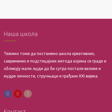
Наша школа
Тежимо томе да постанемо школа креативних,
савремених и подстицајних метода којима се граде и
обликују мали људи да би сутра постали велике и
мудре личности, стручњаци и грађани XXI вијека.
Контакт