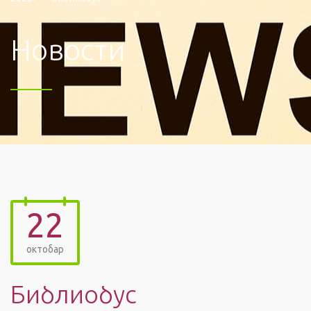
Новости
22
октобар
Библиобус