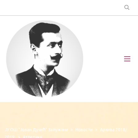
ЈУ ОШ "Јован Дучић" Залужани
>
Новости
>
Архива 2018/
2019.
>
Атлетика