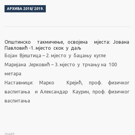
АРХИВА 2018/ 2019.
Општинско такмичење, освојена мјеста:
Јована
Павловић -1. мјесто скок у даљ
Бојан Вјештица – 2. мјесто у бацању кугле
Маријана Јерковић – 3. мјесто у трчању на 100
метара
Наставници: Марко Крејић, проф. физичког
васпитања и Александар Каурин, проф. физичког
васпитања
SHARE