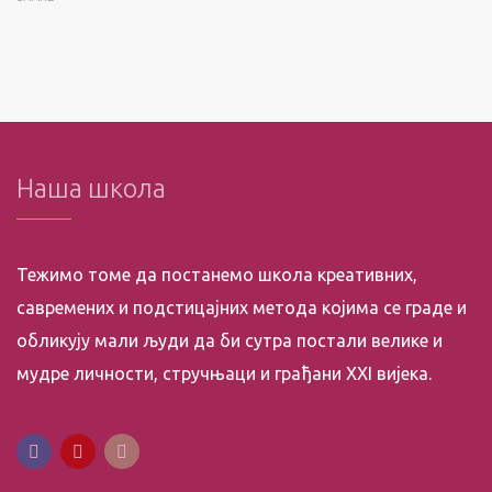
Наша школа
Тежимо томе да постанемо школа креативних,
савремених и подстицајних метода којима се граде и
обликују мали људи да би сутра постали велике и
мудре личности, стручњаци и грађани XXI вијека.