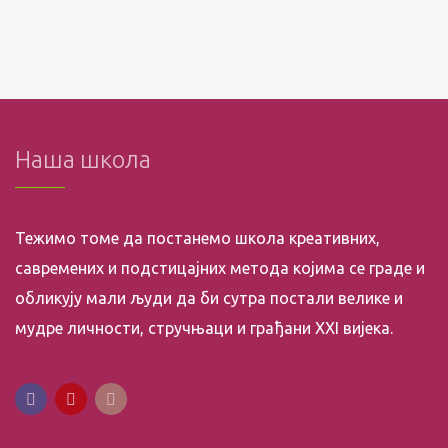
Наша школа
Тежимо томе да постанемо школа креативних,
савремених и подстицајних метода којима се граде и
обликују мали људи да би сутра постали велике и
мудре личности, стручњаци и грађани XXI вијека.