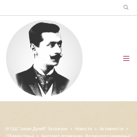
ЈУ ОШ "Јован Дучић" Залужани
>
Новости
>
Активности
>
Обавјештења
>
Андроид апликација „Водич кроз занимања“