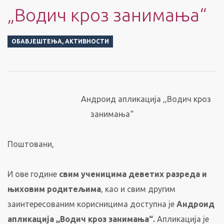
„Водич кроз занимања“
ОБАВЈЕШТЕЊА
,
АКТИВНОСТИ
Андроид апликација ,,Водич кроз
занимања“
Поштовани,
И ове године
свим ученицима деветих разреда
и
њиховим родитељима
, као и свим другим
заинтересованим корисницима доступна је
Андроид
апликација ,,Водич кроз
занимања“.
Апликација је