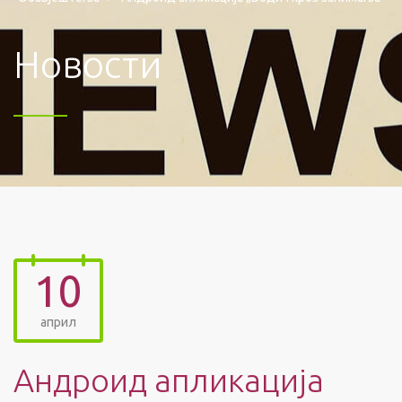
Новости
10
април
Андроид апликација