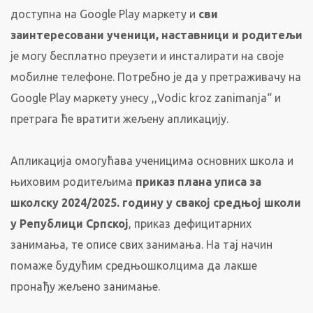
доступна на Google Play маркету и
сви
заинтересовани ученици,
наставници и родитељи
је могу бесплатно преузети и инсталирати на своје
мобилне телефоне. Потребно је да у претраживачу на
Google Play маркету унесу ,,Vodic kroz zanimanja“ и
претрага ће вратити жељену апликацију.
Апликација омогућава ученицима основних школа и
њиховим родитељима
приказ плана
уписа
за
школску 2024/2025. годину
у свакој средњој школи
у Републици Српској
, приказ дефицитарних
занимања, те описе свих занимања. На тај начин
помаже будућим средњошколцима да лакше
пронађу жељено занимање.