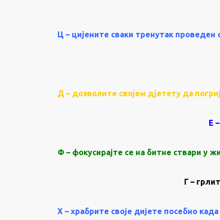
Ц – цијените сваки тренутак проведен 
Д – дозволите својем дјетету да погр
Е 
Ф – фокусирајте се на битне ствари у 
Г – грли
Х – храбрите своје дијете посебно када