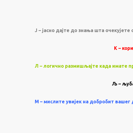
Ј – јасно дајте до знања шта очекујете
К – кор
Л – логично размишљајте када имате 
Љ – љуб
М – мислите увијек на добробит вашег 