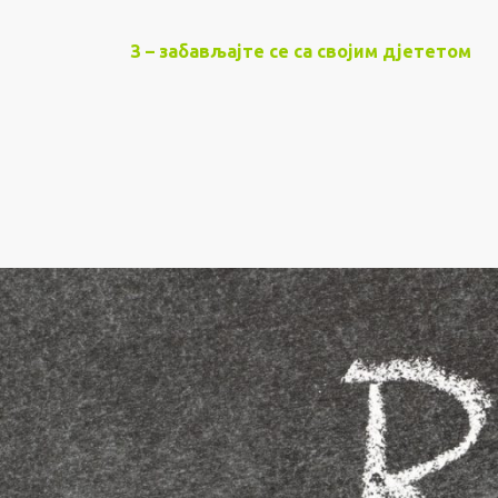
З – забављајте се са својим дјететом