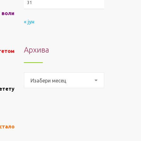
31
е воли
« јун
Архива
ететом
Архива
Изабери месец
јетету
 стало