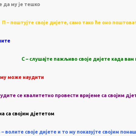
е да му је тешко
П – поштујте своје дијете, само тако ће оно поштова
лите
С – слушајте пажљиво своје дијете када вам
о му може наудити
рудите се квалитетно провести вријеме са својим дј
ма са својим дјететом
 – волите своје дијете и то му показујте својим пон