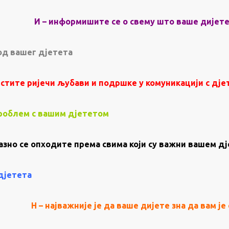
И – информишите се о свему што ваше дијет
 од вашег дјетета
истите ријечи љубави и подршке у комуникацији с дј
проблем с вашим дјететом
азно се опходите према свима који су важни вашем д
дјетета
Н – најважније је да ваше дијете зна да вам је