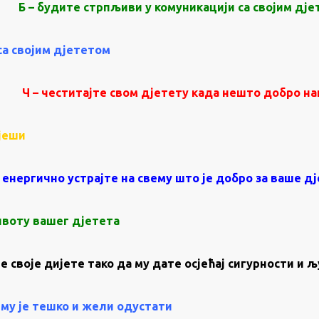
Б – будите стрпљиви у комуникацији са својим дј
са својим дјететом
Ч – честитајте свом дјетету када нешто добро н
ијеши
– енергично устрајте на свему што је добро за ваше д
животу вашег дјетета
те своје дијете тако да му дате осјећај сигурности и 
 му је тешко и жели одустати