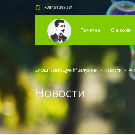
+387 51 389 381
Почетна
О школи
ЈУ ОШ "Јован Дучић" Залужани
>
Новости
>
Ак
Новости