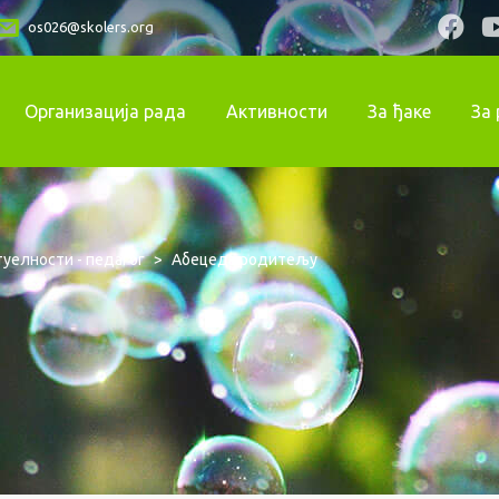
os026@skolers.org
Организација рада
Активности
За ђаке
За
туелности - педагог
>
Абецеда родитељу