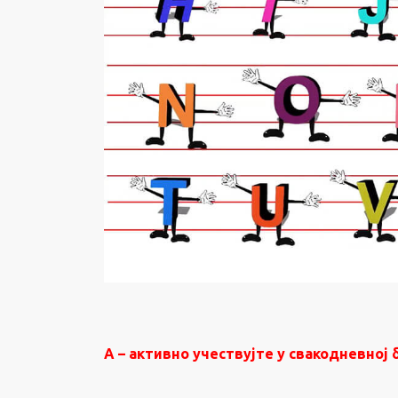
А – активно учест
вујте
у свакодневној 