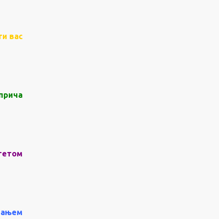
ти вас
 прича
ететом
ашањем