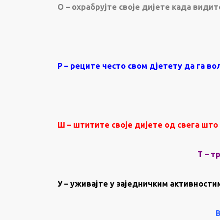
О – охрабрујте своје дијете када видит
Р – реците често свом дјетету да га во
Ш – штитите своје дијете од свега шт
Т – т
У – уживајте у заједничким активности
В