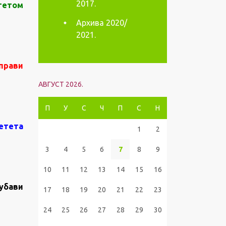
2017.
ететом
Архива 2020/
2021.
аправи
АВГУСТ 2026.
П
У
С
Ч
П
С
Н
јетета
1
2
3
4
5
6
7
8
9
10
11
12
13
14
15
16
љубави
17
18
19
20
21
22
23
24
25
26
27
28
29
30