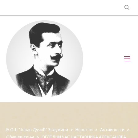
ЈУ ОШ "Јован Дучић" Залужани
>
Новости
>
Активности
>
Обавјештења
>
ОГЛЕДНИ ЧАС НАСТАВНИКА АЛЕКСАНДРА