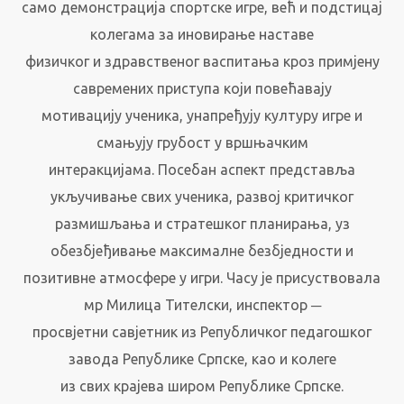
само демонстрација спортске игре, већ и подстицај
колегама за иновирање наставе
физичког и здравственог васпитања кроз примјену
савремених приступа који повећавају
мотивацију ученика, унапређују културу игре и
смањују грубост у вршњачким
интеракцијама. Посебан аспект представља
укључивање свих ученика, развој критичког
размишљања и стратешког планирања, уз
обезбјеђивање максималне безбједности и
позитивне атмосфере у игри. Часу је присуствовала
мр Милица Тителски, инспектор ─
просвјетни савјетник из Републичког педагошког
завода Републике Српске, као и колеге
из свих крајева широм Републике Српске.