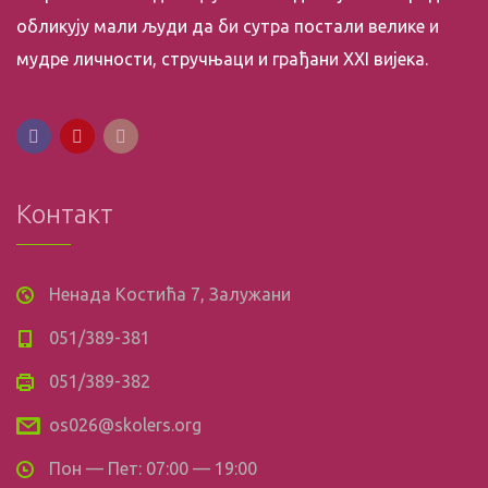
обликују мали људи да би сутра постали велике и
мудре личности, стручњаци и грађани XXI вијека.
Контакт
Ненада Костића 7, Залужани
051/389-381
051/389-382
os026@skolers.org
Пон — Пет: 07:00 — 19:00