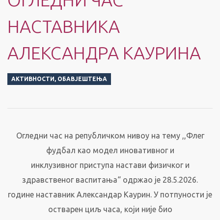
НАСТАВНИКА
АЛЕКСАНДРА КАУРИНА
АКТИВНОСТИ
,
ОБАВЈЕШТЕЊА
Огледни час на републичком нивоу на тему ,,Флег
фудбал као модел иновативног и
инклузивног приступа настави физичког и
здравственог васпитања“ одржао је 28.5.2026.
године наставник Александар Каурин. У потпуности је
остварен циљ часа, који није био