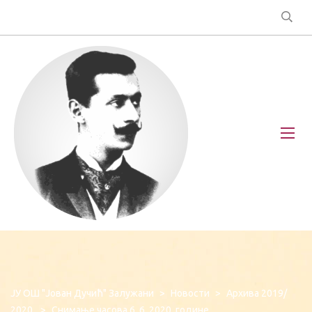
ЈУ ОШ "Јован Дучић" Залужани
>
Новости
>
Архива 2019/
2020.
>
Снимање часова,6. 6. 2020. године