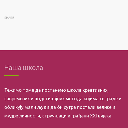
SHARE
Наша школа
Тежимо томе да постанемо школа креативних,
савремених и подстицајних метода којима се граде и
обликују мали људи да би сутра постали велике и
мудре личности, стручњаци и грађани XXI вијека.