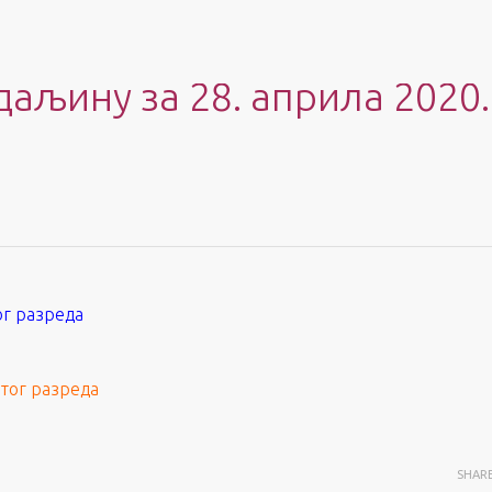
даљину за 28. априла 2020.
ог разреда
етог разреда
SHAR