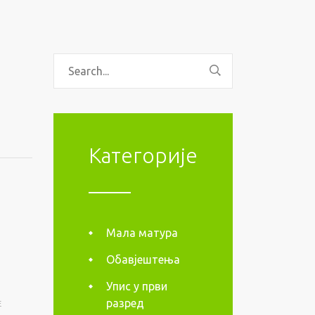
Категорије
Мала матура
Обавјештења
Упис у први
разред
E