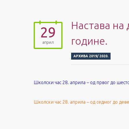
Настава на 
29
године.
април
АРХИВА 2019/ 2020.
Школски час 28. априла – од првог до шест
Школски час 28. априла – од седмог до дев