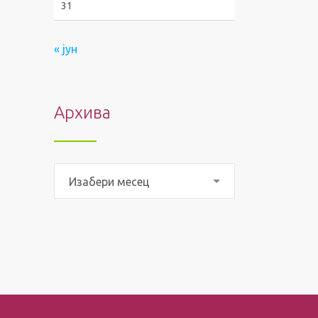
31
« јун
Архива
Архива
Изабери месец