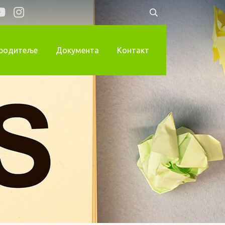
 родитеље
Документа
Контакт