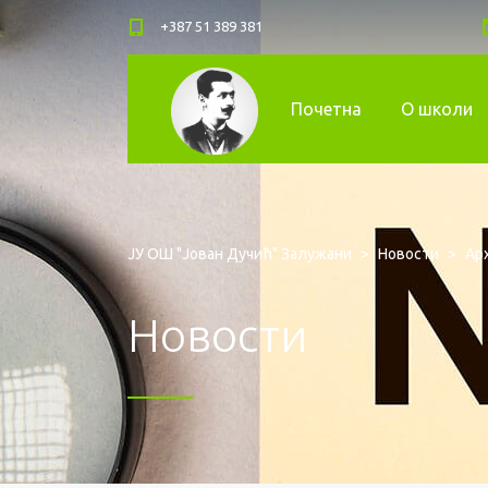
+387 51 389 381
Почетна
О школи
ЈУ ОШ "Јован Дучић" Залужани
>
Новости
>
Арх
Новости