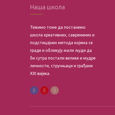
Наша школа
Тежимо томе да постанемо
школа креативних, савремених и
подстицајних метода којима се
граде и обликују мали људи да
би сутра постали велике и мудре
личности, стручњаци и грађани
XXI вијека.