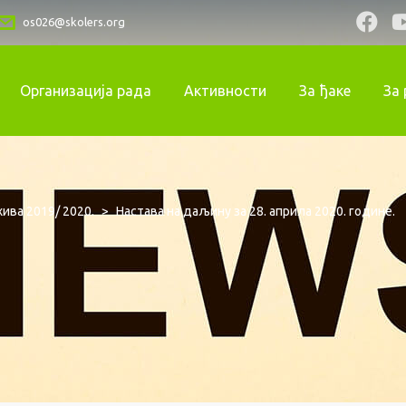
os026@skolers.org
Организација рада
Активности
За ђаке
За
ива 2019/ 2020.
>
Настава на даљину за 28. априла 2020. године.