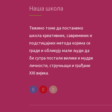
Наша школа
Тежимо томе да постанемо
школа креативних, савремених и
подстицајних метода којима се
граде и обликују мали људи да
би сутра постали велике и мудре
личности, стручњаци и грађани
XXI вијека.