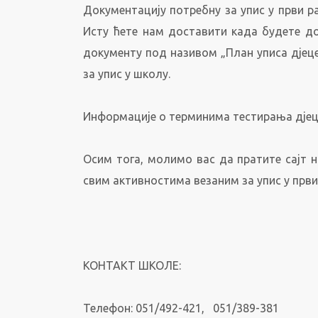
Документацију потребну за упис у први р
Исту ћете нам доставити када будете до
документу под називом „План уписа дјеце
за упис у школу.
Информације о терминима тестирања дјеце
Осим тога, молимо вас да пратите сајт 
свим активностима везаним за упис у први
КОНТАКТ ШКОЛЕ:
Телефон: 051/492-421, 051/389-381