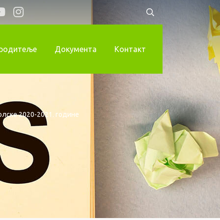
 родитеље
Документа
Контакт
олске 2020-2021. године