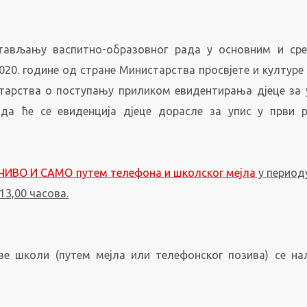
стављању васпитно-образовног рада у основним и ср
2020. године од стране Министарства просвјете и културе 
тарства о поступању приликом евидентирања дјеце за 
да ће се евиденција дјеце дорасле за упис у први 
ИВО И САМО путем телефона и школског мејла
у периоду
13,00 часова.
е школи (путем мејла или телефонског позива) се на