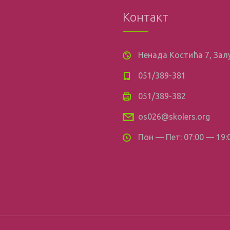
Контакт
Ненада Костића 7, За
051/389-381
051/389-382
os026@skolers.org
Пон — Пет: 07:00 — 19: