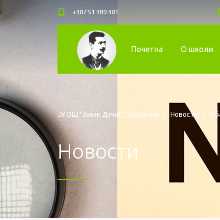
+387 51 389 381
Почетна
О школи
ЈУ ОШ "Јован Дучић" Залужани
>
Новости
>
Об
Новости