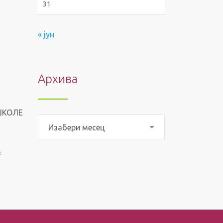
31
« јун
Архива
ШКОЛЕ
Архива
Изабери месец
E