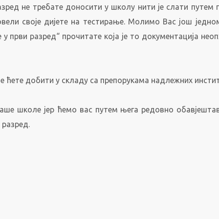
азред не требате доносити у школу нити је слати путем 
вели своје дијете на тестирање. Молимо Вас још једно
 у први разред“ прочитате која је то документација нео
 ћете добити у складу са препорукама надлежних инстит
наше школе јер ћемо вас путем њега редовно обавјешта
 разред.