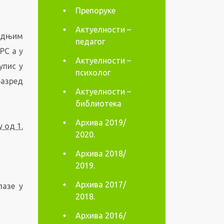
Препоруке
Актуелности –
едњим
педагог
РС а у
Актуелности –
упис у
психолог
разред
Актуелности –
библиотека
Архива 2019/
 од 1.
2020.
Архива 2018/
2019.
Архива 2017/
лазе у
2018.
Архива 2016/