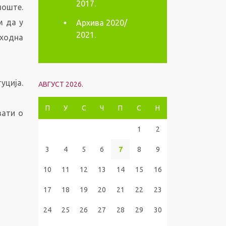
2017.
поште.
м да у
Архива 2020/
2021.
пходна
уција.
АВГУСТ 2026.
П
У
С
Ч
П
С
Н
вати о
1
2
3
4
5
6
7
8
9
10
11
12
13
14
15
16
17
18
19
20
21
22
23
24
25
26
27
28
29
30