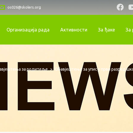
os026@skolers.org
Организација рада
Активности
За ђаке
За
авјештења за родитеље
>
Обавјештење за упис у први разред шк