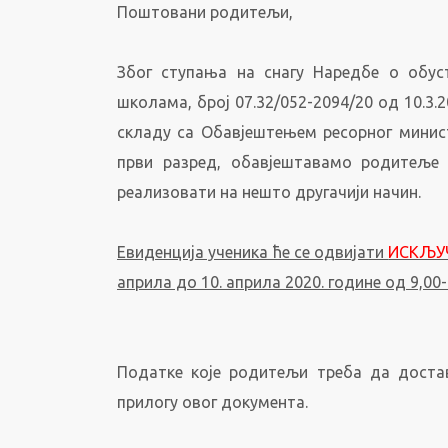
Поштовани родитељи,
Због ступања на снагу Наредбе о обу
школама, број 07.32/052-2094/20 од 10.3.
складу са Обавјештењем ресорног минис
први разред, обавјештавамо родитеље 
реализовати на нешто другачији начин.
Евиденција ученика ће се одвијати
ИСКЉУЧ
априла до 10. априла 2020. године од 9,00-
Податке које родитељи треба да достав
прилогу овог документа.