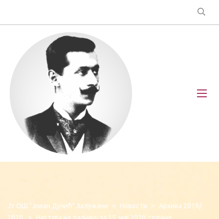
ЈУ ОШ "Јован Дучић" Залужани
>
Новости
>
Архива 2019/
2020.
>
Настава на даљину за 15. мај 2020. године.