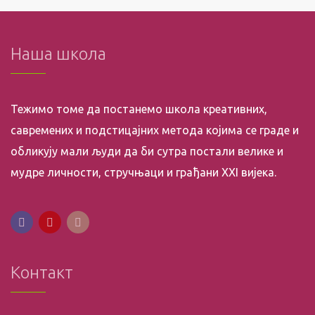
Наша школа
Тежимо томе да постанемо школа креативних,
савремених и подстицајних метода којима се граде и
обликују мали људи да би сутра постали велике и
мудре личности, стручњаци и грађани XXI вијека.
Контакт