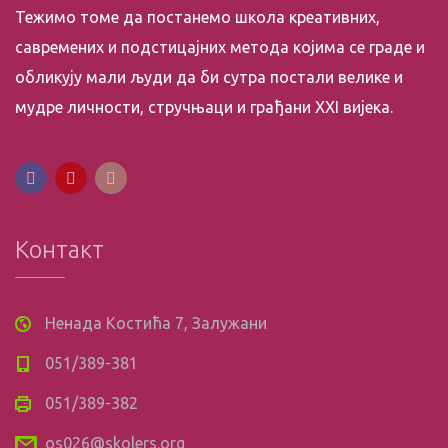
Тежимо томе да постанемо школа креативних,
савремених и подстицајних метода којима се граде и
обликују мали људи да би сутра постали велике и
мудре личности, стручњаци и грађани XXI вијека.
Контакт
Ненада Костића 7, Залужани
051/389-381
051/389-382
os026@skolers.org