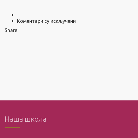
на
Коментари су искључени
Lorem
Share
ipsum
dolor
sit
amet
Наша школа