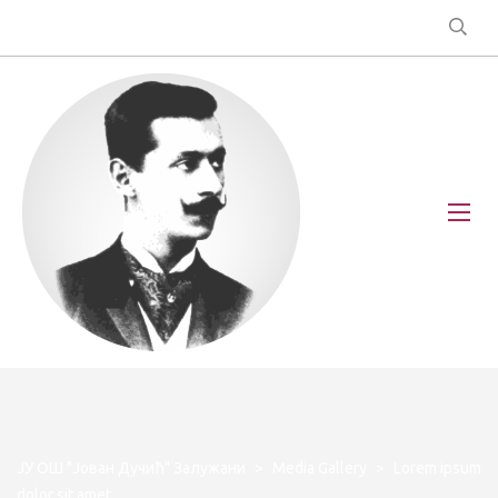
ЈУ ОШ "Јован Дучић" Залужани
>
Media Gallery
>
Lorem ipsum
dolor sit amet