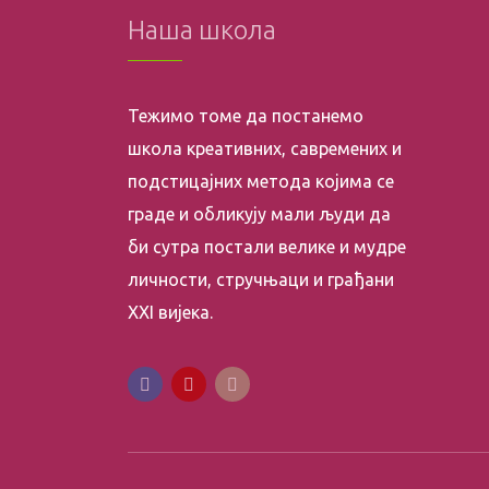
Наша школа
Тежимо томе да постанемо
школа креативних, савремених и
подстицајних метода којима се
граде и обликују мали људи да
би сутра постали велике и мудре
личности, стручњаци и грађани
XXI вијека.