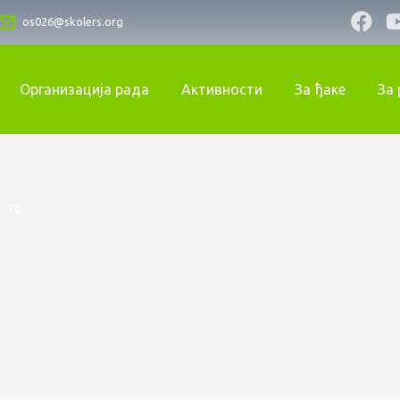
os026@skolers.org
Организација рада
Активности
За ђаке
За
>
12