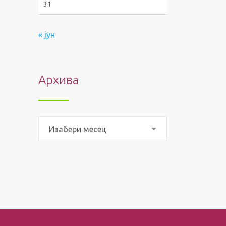
31
« јун
Архива
Архива
Изабери месец