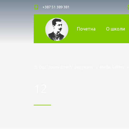
+387 51 389 381
Почетна
О школи
ЈУ ОШ "Јован Дучић" Залужани
>
Media Gallery
12