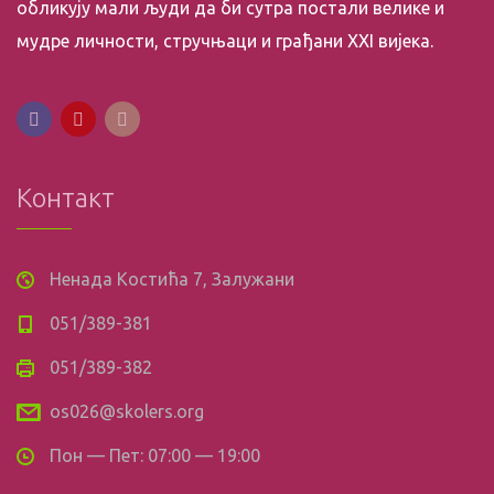
обликују мали људи да би сутра постали велике и
мудре личности, стручњаци и грађани XXI вијека.
Контакт
Ненада Костића 7, Залужани
051/389-381
051/389-382
os026@skolers.org
Пон — Пет: 07:00 — 19:00