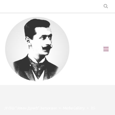
ЈУ ОШ "Јован Дучић" Залужани
>
Media Gallery
>
05