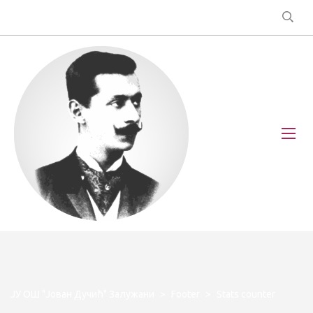
ЈУ ОШ "Јован Дучић" Залужани
>
Footer
>
Stats counter