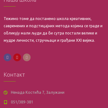
Тежимо томе да постанемо школа креативних,
савремених и подстицајних метода којима се граде и
обликују мали људи да би сутра постали велике и
мудре личности, стручњаци и грађани XXI вијека.
Контакт
Ненада Костића 7, Залужани
051/389-381