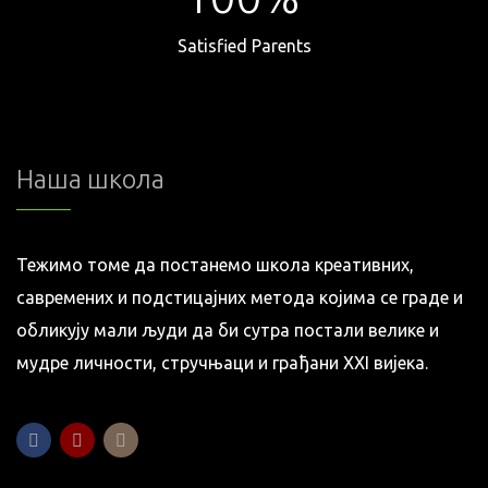
Satisfied Parents
Наша школа
Тежимо томе да постанемо школа креативних,
савремених и подстицајних метода којима се граде и
обликују мали људи да би сутра постали велике и
мудре личности, стручњаци и грађани XXI вијека.