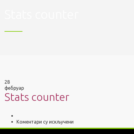
Stats counter
28
фебруар
Stats counter
на
Коментари су искључени
Stats
counter