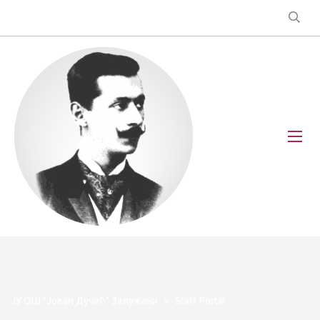
ЈУ ОШ "Јован Дучић" Залужани
>
Staff Portal