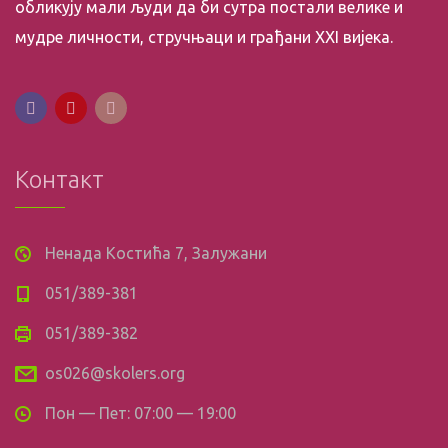
обликују мали људи да би сутра постали велике и
мудре личности, стручњаци и грађани XXI вијека.
Контакт
Ненада Костића 7, Залужани
051/389-381
051/389-382
os026@skolers.org
Пон — Пет: 07:00 — 19:00